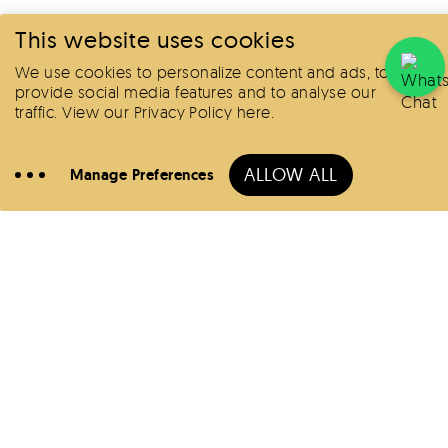
This website uses cookies
Réserver
We use cookies to personalize content and ads, to
provide social media features and to analyse our
traffic.
View our Privacy Policy here
.
Réserver
ALLOW ALL
Manage Preferences
Appeler
Hôtels
Offres