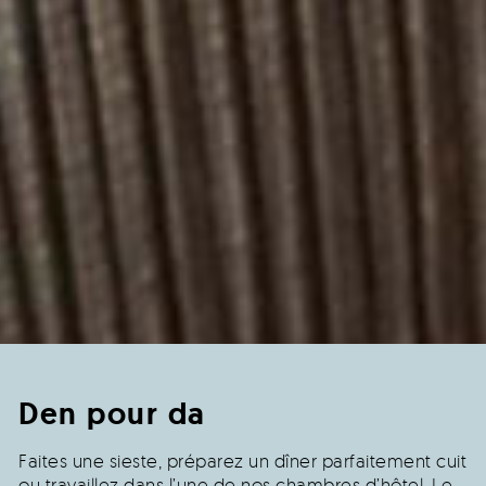
Den pour
d
a
n
s
e
r
.
.
.
Faites une sieste, préparez un dîner parfaitement cuit
ou travaillez dans l’une de nos chambres d’hôtel. Le