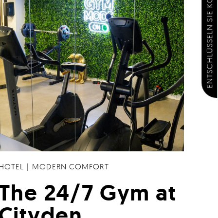
ENTSCHLÜSSELN SIE KOSTENLOSE EXTRAS
HOTEL
|
MODERN COMFORT
The 24/7 Gym at
Cityden