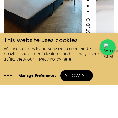
STUDIO
This website uses cookies
Unsere Dens
We use cookies to personalize content and ads, to
provide social media features and to analyse our
Finden Sie Ihre eigenen vier Wände im rauschenden
traffic.
View our Privacy Policy here
.
Zentrum von Amstelveen. Mittendrin und doch privat,
Hier
das sind die besten Voraussetzungen für eine tolle
buchen
City Base.
ALLOW ALL
Manage Preferences
Anrufen
Hotels
Weiterlesen